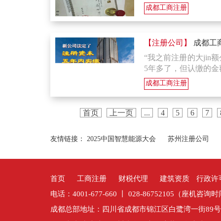
成都工商注册
【注册公司】
成都工
“我之前注册的大ji
5年多了，但认缴的金额多
成都工商注册
首页
上一页
...
4
5
6
7
友情链接：
2025中国智慧能源大会
苏州注册公司
首页
工商注册
财税代理
建筑资质
行政许
电话：4001-677-660 丨 028-86752105（座机咨询时
成都总部地址：四川省成都市锦江区白鹭湾一街89号