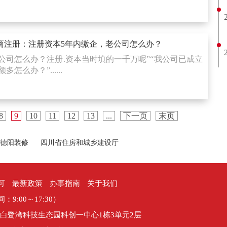
商注册：注册资本5年内缴企，老公司怎么办？
n额公司怎么办？注册.资本当时填的一千万呢”“我公司已成立
怎么办？”......
8
9
10
11
12
13
...
下一页
末页
德阳装修
四川省住房和城乡建设厅
可
最新政策
办事指南
关于我们
间：9:00～17:30）
白鹭湾科技生态园科创一中心1栋3单元2层