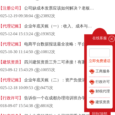
【注册公司】
公司缺成本发票应该如何解决？老板必看！
2025-12-19 09:38:04
23892次
【代理记账】
企业年底关账（一）: 收入、成本与费用的处理，90%的财务都有遗漏
2025-12-04 15:13:24
19365次
在线客服
【代理记账】
电商平台数据报送最全攻略：平台数据查询路径、如何计算并填报收入一次搞懂
2025-10-30 11:14:50
10812次
立即免费通话
【建筑资质】
四川建筑资质三升二可承接！有案例！
2023-09-12 15:43:29
10055次
工商服务
【代理记账】
企业年底关账（二）：资产负债清查与关键税务处理
行政许可
2025-12-18 10:09:53
9475次
财税代理
【行政许可】
告诉你一个在成都办理培训班办学许可证的秘密
建筑资质
2018-09-07 15:54:38
8816次
回到顶部